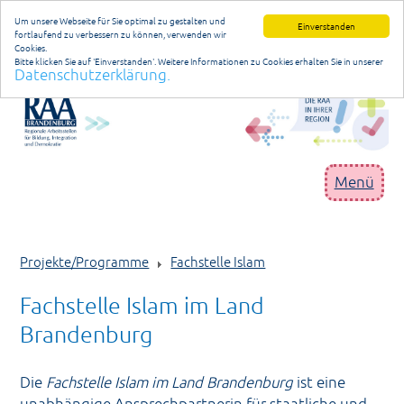
Um unsere Webseite für Sie optimal zu gestalten und
Einverstanden
fortlaufend zu verbessern zu können, verwenden wir
Cookies.
Bitte klicken Sie auf 'Einverstanden'. Weitere Informationen zu Cookies erhalten Sie in unserer
Datenschutzerklärung.
Datenschutzerklärung
anmelden
Menü
RAA Brandenburg
Projekte/Programme
Fachstelle Islam
Geschäftsstelle
Fachstelle Islam im Land
Niederlassungen
Brandenburg
Projekte/Programme
Publikationen/Materialien
Die
Fachstelle Islam im Land Brandenburg
ist eine
unabhängige Ansprechpartnerin für staatliche und