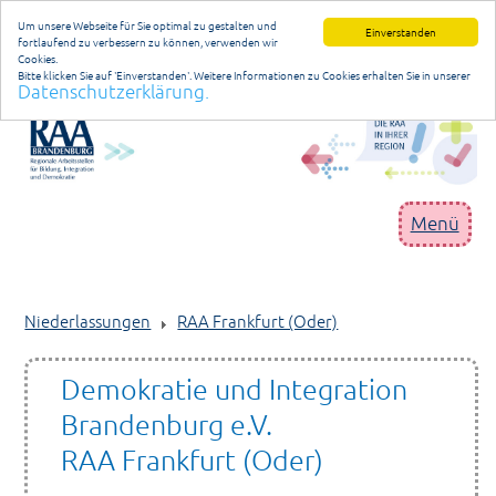
Um unsere Webseite für Sie optimal zu gestalten und
Einverstanden
fortlaufend zu verbessern zu können, verwenden wir
Cookies.
Bitte klicken Sie auf 'Einverstanden'. Weitere Informationen zu Cookies erhalten Sie in unserer
Datenschutzerklärung.
Datenschutzerklärung
anmelden
Menü
RAA Brandenburg
Niederlassungen
RAA Frankfurt (Oder)
Geschäftsstelle
Demokratie und Integration
Niederlassungen
Brandenburg e.V.
Projekte/Programme
RAA Frankfurt (Oder)
Publikationen/Materialien