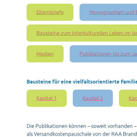
Elternbriefe
Monographien und 
Bausteine zum Interkulturellen Leben im l
Medien
Publikationen bis zum J
Bausteine für eine vielfaltsorientierte Famil
Kapitel 1
Kapitel 2
Kap
Die Publikationen können – soweit vorhanden –
als Versandkostenpauschale von der RAA Bran