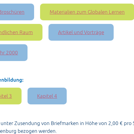
Broschüren
Materialien zum Globalen Lernen
ändlichen Raum
Artikel und Vorträge
ahr 2000
ienbildung:
itel 3
Kapitel 4
 unter Zusendung von Briefmarken in Höhe von 2,00 € pro 
denburg bezogen werden.