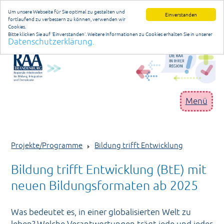
Um unsere Webseite für Sie optimal zu gestalten und
Einverstanden
fortlaufend zu verbessern zu können, verwenden wir
Cookies.
Bitte klicken Sie auf 'Einverstanden'. Weitere Informationen zu Cookies erhalten Sie in unserer
Datenschutzerklärung.
Datenschutzerklärung
anmelden
Menü
RAA Brandenburg
Projekte/Programme
Bildung trifft Entwicklung
Geschäftsstelle
Bildung trifft Entwicklung (BtE) mit
Niederlassungen
neuen Bildungsformaten ab 2025
Projekte/Programme
Publikationen/Materialien
Was bedeutet es, in einer globalisierten Welt zu
leben? Welche Verantwortungen trägt jede und jeder