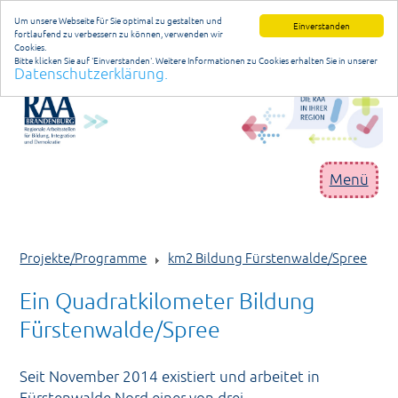
Um unsere Webseite für Sie optimal zu gestalten und
Einverstanden
fortlaufend zu verbessern zu können, verwenden wir
Cookies.
Bitte klicken Sie auf 'Einverstanden'. Weitere Informationen zu Cookies erhalten Sie in unserer
Datenschutzerklärung.
Datenschutzerklärung
anmelden
Menü
RAA Brandenburg
Projekte/Programme
km2 Bildung Fürstenwalde/Spree
Geschäftsstelle
Ein Quadratkilometer Bildung
Niederlassungen
Fürstenwalde/Spree
Projekte/Programme
Publikationen/Materialien
Seit November 2014 existiert und arbeitet in
Fürstenwalde Nord einer von drei