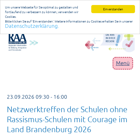
Um unsere Webseite für Sie optimal zu gestalten und
Einverstanden
fortlaufend zu verbessern zu können, verwenden wir
Cookies.
Bitte klicken Sie auf 'Einverstanden'. Weitere Informationen zu Cookies erhalten Sie in unserer
Datenschutzerklärung.
Datenschutzerklärung
anmelden
Menü
RAA Brandenburg
23.09.2026 09:30 - 16:00
Geschäftsstelle
Netzwerktreffen der Schulen ohne
Niederlassungen
Rassismus-Schulen mit Courage im
Projekte/Programme
Land Brandenburg 2026
Publikationen/Materialien