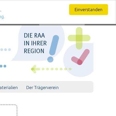
Einverstanden
.
ng.
terialien
Der Trägerverein