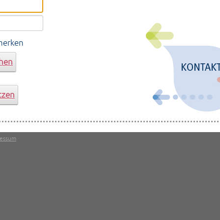
merken
hen
tzen
ressum