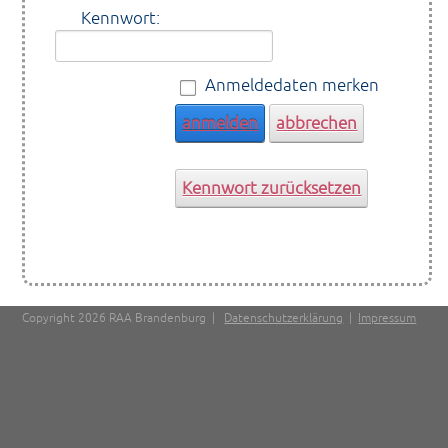
Der Trägerverein
Kennwort:
Anmeldedaten merken
anmelden
abbrechen
Kennwort zurücksetzen
Copyright 2026 RAA Brandenburg
|
Datenschutzerklärung
|
Impressum