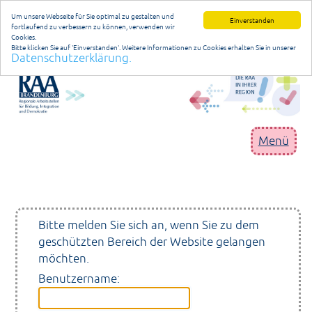
Um unsere Webseite für Sie optimal zu gestalten und
Einverstanden
fortlaufend zu verbessern zu können, verwenden wir
Cookies.
Bitte klicken Sie auf 'Einverstanden'. Weitere Informationen zu Cookies erhalten Sie in unserer
Datenschutzerklärung.
Datenschutzerklärung
anmelden
Menü
RAA Brandenburg
Geschäftsstelle
Bitte melden Sie sich an, wenn Sie zu dem
geschützten Bereich der Website gelangen
Niederlassungen
möchten.
Projekte/Programme
Benutzername:
Publikationen/Materialien